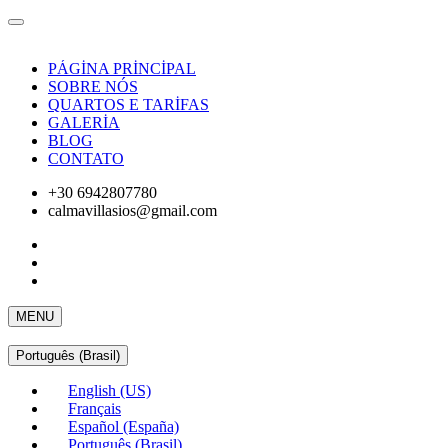
PÁGİNA PRİNCİPAL
SOBRE NÓS
QUARTOS E TARİFAS
GALERİA
BLOG
CONTATO
+30 6942807780
calmavillasios@gmail.com
MENU
Português (Brasil)
English (US)
Français
Español (España)
Português (Brasil)