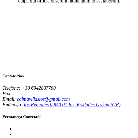
culpa qui officia deserunt mollit anim id est laborum.
Contate-Nos
Telefone:
+30 6942807780
Fax:
Email:
calmavillasios@gmail.com
Endereço:
Ios Rematies 0 840 01 Ios, Kyklades Grécia (GR)
Permaneça Conectado