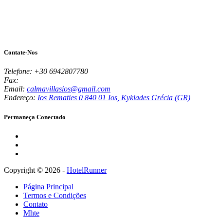
Contate-Nos
Telefone:
+30 6942807780
Fax:
Email:
calmavillasios@gmail.com
Endereço:
Ios Rematies 0 840 01 Ios, Kyklades Grécia (GR)
Permaneça Conectado
Copyright © 2026 -
HotelRunner
Página Principal
Termos e Condições
Contato
Mhte