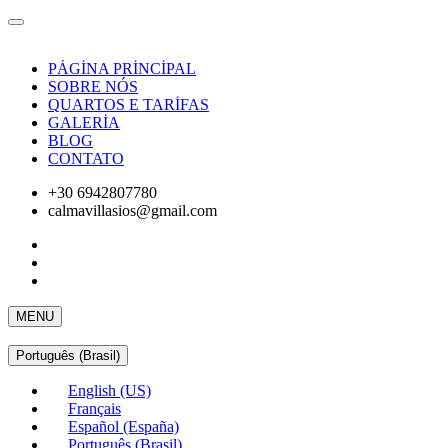
PÁGİNA PRİNCİPAL
SOBRE NÓS
QUARTOS E TARİFAS
GALERİA
BLOG
CONTATO
+30 6942807780
calmavillasios@gmail.com
MENU
Português (Brasil)
English (US)
Français
Español (España)
Português (Brasil)