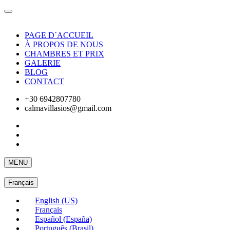
PAGE D´ACCUEIL
À PROPOS DE NOUS
CHAMBRES ET PRIX
GALERIE
BLOG
CONTACT
+30 6942807780
calmavillasios@gmail.com
MENU
Français
English (US)
Français
Español (España)
Português (Brasil)