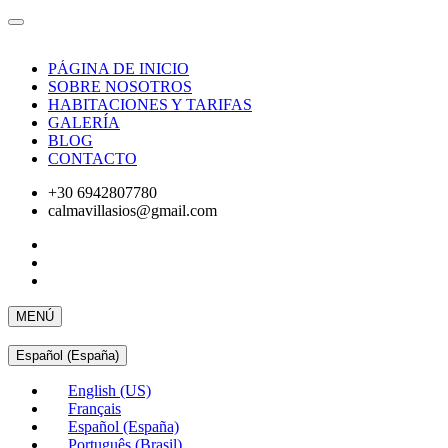
PÁGINA DE INICIO
SOBRE NOSOTROS
HABITACIONES Y TARIFAS
GALERÍA
BLOG
CONTACTO
+30 6942807780
calmavillasios@gmail.com
MENÚ
Español (España)
English (US)
Français
Español (España)
Português (Brasil)