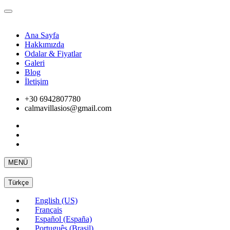
Ana Sayfa
Hakkımızda
Odalar & Fiyatlar
Galeri
Blog
İletişim
+30 6942807780
calmavillasios@gmail.com
MENÜ
Türkçe
English (US)
Français
Español (España)
Português (Brasil)