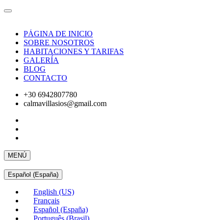
PÁGINA DE INICIO
SOBRE NOSOTROS
HABITACIONES Y TARIFAS
GALERÍA
BLOG
CONTACTO
+30 6942807780
calmavillasios@gmail.com
MENÚ
Español (España)
English (US)
Français
Español (España)
Português (Brasil)